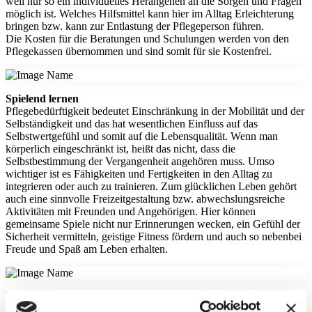
weil nur so ein individuelles Herangehen an die Sorgen und Fragen
möglich ist. Welches Hilfsmittel kann hier im Alltag Erleichterung
bringen bzw. kann zur Entlastung der Pflegeperson führen.
Die Kosten für die Beratungen und Schulungen werden von den
Pflegekassen übernommen und sind somit für sie Kostenfrei.
Spielend lernen
Pflegebedürftigkeit bedeutet Einschränkung in der Mobilität und der
Selbständigkeit und das hat wesentlichen Einfluss auf das
Selbstwertgefühl und somit auf die Lebensqualität. Wenn man
körperlich eingeschränkt ist, heißt das nicht, dass die
Selbstbestimmung der Vergangenheit angehören muss. Umso
wichtiger ist es Fähigkeiten und Fertigkeiten in den Alltag zu
integrieren oder auch zu trainieren. Zum glücklichen Leben gehört
auch eine sinnvolle Freizeitgestaltung bzw. abwechslungsreiche
Aktivitäten mit Freunden und Angehörigen. Hier können
gemeinsame Spiele nicht nur Erinnerungen wecken, ein Gefühl der
Sicherheit vermitteln, geistige Fitness fördern und auch so nebenbei
Freude und Spaß am Leben erhalten.
MDK Begutachtung
Der Gutachter vom Medizinische Dienst der Krankenkasse hat sich