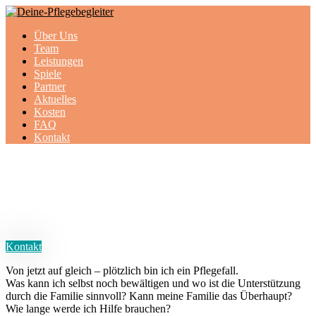
Über Uns
Team
Leistungen
Spiele
Partner
Aktuelles
Kosten
FAQ
Kontakt
Deine Pflegebegleiter
Wir helfen Ihnen durch den
Pflegedschungel. Sprechen Sie uns an!
Kontakt
Von jetzt auf gleich – plötzlich bin ich ein Pflegefall.
Was kann ich selbst noch bewältigen und wo ist die Unterstützung
durch die Familie sinnvoll? Kann meine Familie das Überhaupt?
Wie lange werde ich Hilfe brauchen?