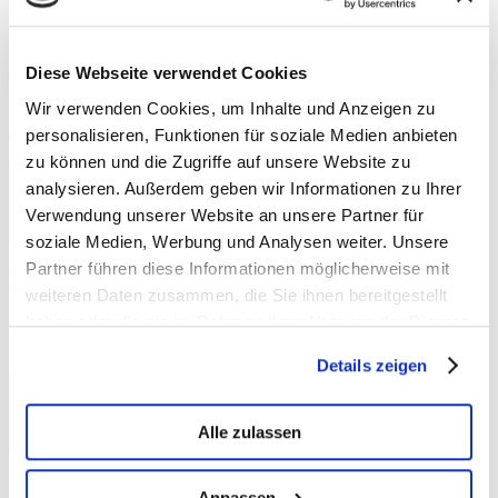
zum Termin angemeldet und schon greift Unsicherheit und
Beklemmung um sich. Dann gibt eine gute Vorbereitung viel
Sicherheit. Wenn sie es möchten bereiten wir mit Ihnen gemeinsam
Diese Webseite verwendet Cookies
die dafür notwendigen Unterlagen vor und sind hilfreich in der
Begutachtung an Ihrer Seite.
Wir verwenden Cookies, um Inhalte und Anzeigen zu
Leider übernimmt hierfür die Pflegekasse nicht die Finanzierung, so
personalisieren, Funktionen für soziale Medien anbieten
dass Sie diese Leistung selbst begleichen müssten.
zu können und die Zugriffe auf unsere Website zu
analysieren. Außerdem geben wir Informationen zu Ihrer
Verwendung unserer Website an unsere Partner für
soziale Medien, Werbung und Analysen weiter. Unsere
Partner führen diese Informationen möglicherweise mit
Erfahrung
weiteren Daten zusammen, die Sie ihnen bereitgestellt
haben oder die sie im Rahmen Ihrer Nutzung der Dienste
Unser gesamtes Team hat jeweils mehr als 20 Jahre Erfahrung in der
Beratung Pflegebedürftiger.
gesammelt haben.
Details zeigen
Alle zulassen
Qualität
Anpassen